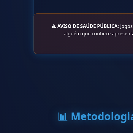
⚠️
AVISO DE SAÚDE PÚBLICA:
Jogos 
alguém que conhece apresenta 
📊 Metodologi