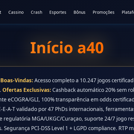
t
Cassino
Crash
Esportes
Bônus
Promoções
Plata
Início a40
Boas-Vindas:
Acesso completo a 10.247 jogos certifica
.
Ofertas Exclusivas:
Cashback automático 20% sem rol
te eCOGRA/GLI, 100% transparência em odds certifica
E-A-T validado por 47 PhDs internacionais, ferramenta
de regulatória MGA/UKGC/Curaçao, suporte 24/7 jogo re
s. Segurança PCI-DSS Level 1 + LGPD compliance. RTP mé