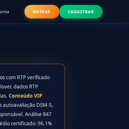
forma
ENTRAR
CADASTRAR
dos com RTP verificado
lover, dados RTP
das.
Conteúdo VIP
s autoavaliação DSM-5,
sponsável. Análise 847
dio certificado: 96.1%