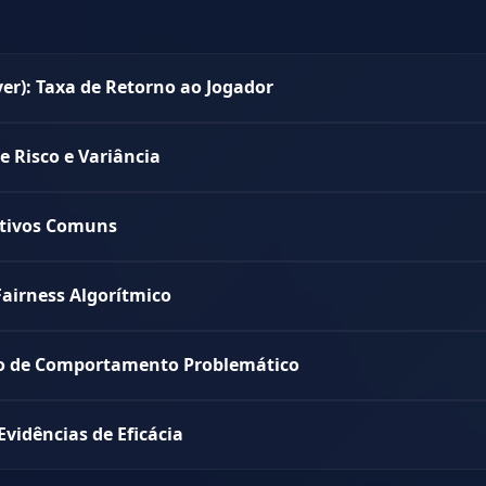
yer): Taxa de Retorno ao Jogador
de Risco e Variância
nitivos Comuns
Fairness Algorítmico
ção de Comportamento Problemático
vidências de Eficácia